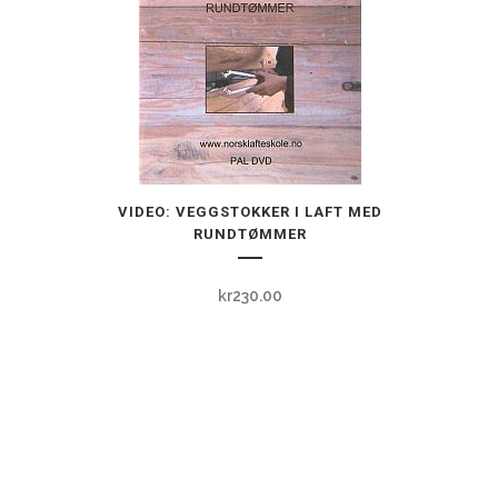
Dette
VIDEO: VEGGSTOKKER I LAFT MED
produktet
RUNDTØMMER
har
flere
kr
230.00
varianter.
Alternativene
kan
velges
på
produktsiden