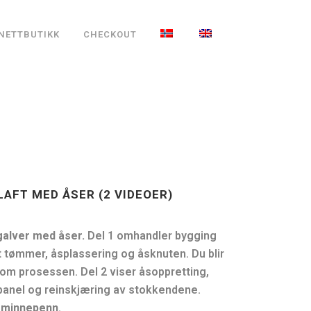
NETTBUTIKK
CHECKOUT
LAFT MED ÅSER (2 VIDEOER)
galver med åser.
Del 1 omhandler bygging
 tømmer, åsplassering og åsknuten. Du blir
nom prosessen. Del 2 viser åsoppretting,
 panel og reinskjæring av stokkendene.
B minnepenn
.