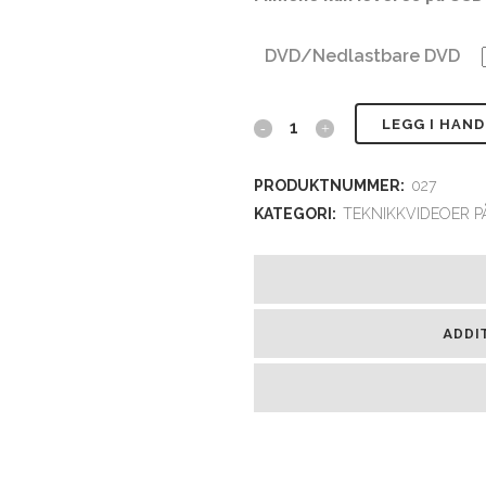
DVD/Nedlastbare DVD
Video:
LEGG I HAN
Gavltrekant
PRODUKTNUMMER:
027
i
KATEGORI:
TEKNIKKVIDEOER P
Laft
med
Åser
ADDI
(2
videoer)
quantity