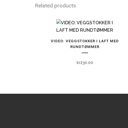
Related products
Dette
VIDEO: VEGGSTOKKER I LAFT MED
produktet
RUNDTØMMER
har
flere
kr
230.00
varianter.
Alternativene
kan
velges
på
produktsiden