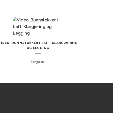
tte
VIDEO: BUNNSTOKKER I LAFT. KLARGJØRING
oduktet
OG LEGGING
r
re
kr
230.00
ianter.
ternativene
n
lges
oduktsiden