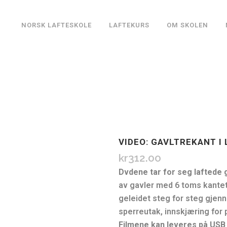
NORSK LAFTESKOLE
LAFTEKURS
OM SKOLEN
VIDEO: GAVLTREKANT I 
kr
312.00
Dvdene tar for seg laftede 
av gavler med 6 toms kantet
geleidet steg for steg gjen
sperreutak, innskjæring for
Filmene kan leveres på US