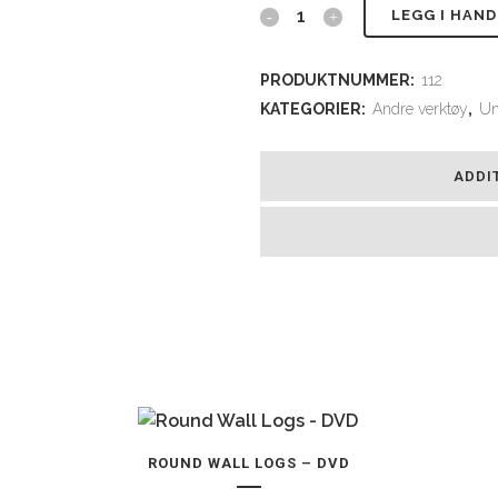
W-
LEGG I HAN
Bindhake
PRODUKTNUMMER:
112
quantity
KATEGORIER:
Andre verktøy
,
Un
ADDI
Dette
ROUND WALL LOGS – DVD
produktet